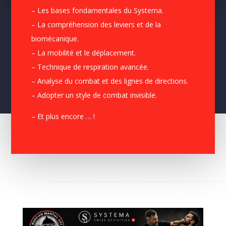
– Les bases fondamentales du Systema.
– La compréhension des leviers et de la
biomécanique.
– La mobilité et le déplacement.
– Technique de respiration avancée.
– Analyse du combat et des lignes de directions.
– Adopter un style de combat invisible.
– Et plus encore … !