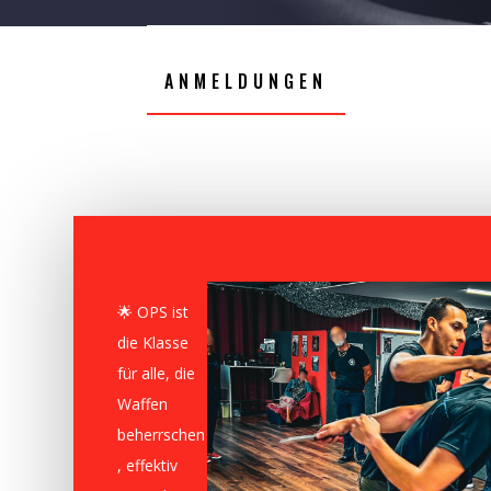
ANMELDUNGEN
🌟 OPS ist
die Klasse
für alle, die
Waffen
beherrschen
, effektiv