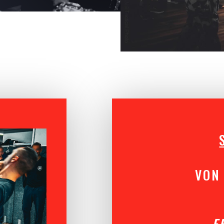
VON 
„E