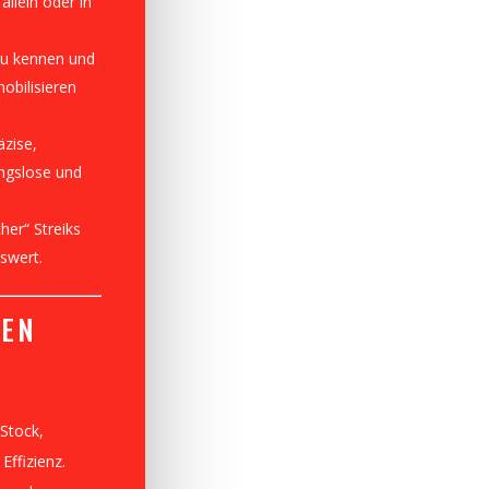
allein oder in
au kennen und
obilisieren
äzise,
ungslose und
her“ Streiks
swert.
NEN
Stock,
Effizienz.