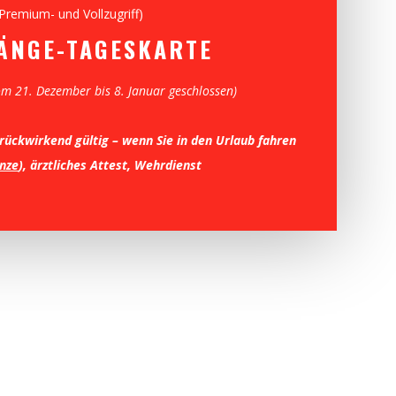
(Premium- und Vollzugriff)
GÄNGE-TAGESKARTE
m 21. Dezember bis 8. Januar geschlossen)
ückwirkend gültig – wenn Sie in den Urlaub fahren
nze
), ärztliches Attest, Wehrdienst