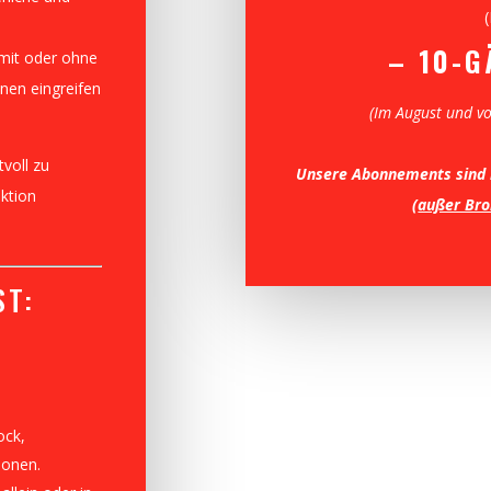
– 10-
, mit oder ohne
onen eingreifen
(Im August und vo
tvoll zu
Unsere Abonnements sind r
ktion
(
außer Bro
ST:
ock,
ionen.