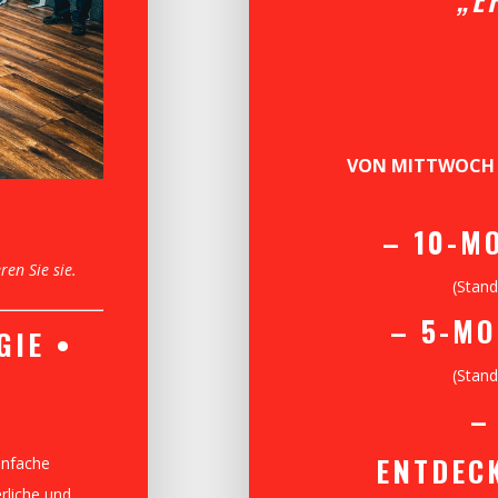
VON MITTWOCH 
.
– 10-M
ren Sie sie.
(Stand
– 5-M
GIE •
(Stand
–
ENTDEC
einfache
rliche und