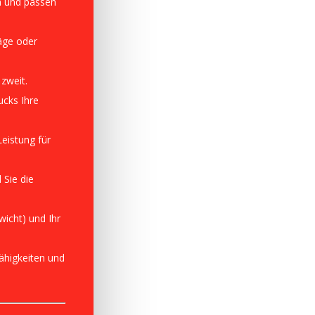
am und passen
äge oder
 zweit.
ucks Ihre
Leistung für
 Sie die
wicht) und Ihr
ähigkeiten und