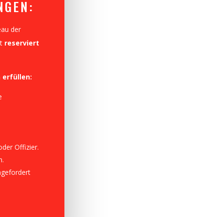
NGEN:
eau der
t
reserviert
erfüllen:
e
.
oder Offizier.
n.
ngefordert